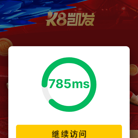
785ms